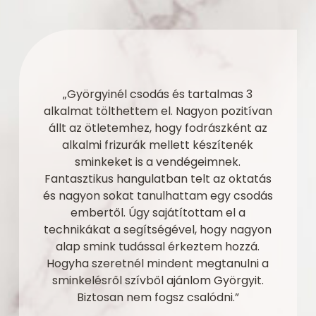
„Györgyinél csodás és tartalmas 3
alkalmat tölthettem el. Nagyon pozitívan
állt az ötletemhez, hogy fodrászként az
alkalmi frizurák mellett készítenék
sminkeket is a vendégeimnek.
Fantasztikus hangulatban telt az oktatás
és nagyon sokat tanulhattam egy csodás
embertől. Úgy sajátítottam el a
technikákat a segítségével, hogy nagyon
alap smink tudással érkeztem hozzá.
Hogyha szeretnél mindent megtanulni a
sminkelésről szívből ajánlom Györgyit.
Biztosan nem fogsz csalódni.”