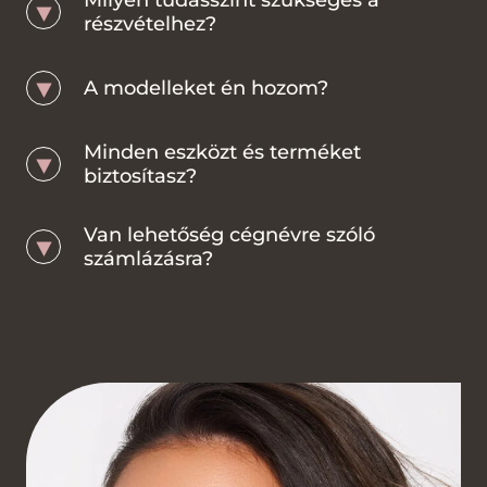
Milyen tudásszint szükséges a
részvételhez?
A modelleket én hozom?
Minden eszközt és terméket
biztosítasz?
Van lehetőség cégnévre szóló
számlázásra?