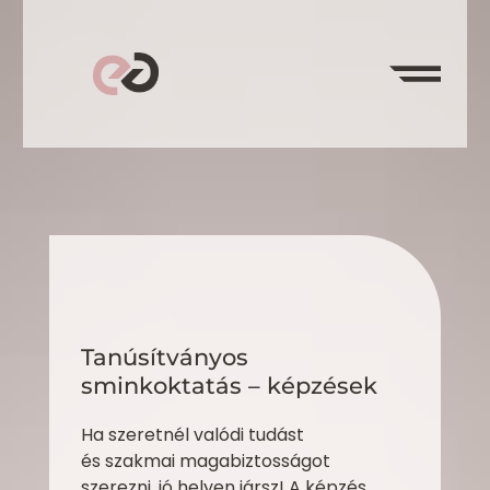
Ugrás
a
tartalomhoz
Tanúsítványos
sminkoktatás – képzések
Ha szeretnél valódi tudást
és szakmai magabiztosságot
szerezni, jó helyen jársz! A képzés