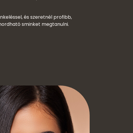
keléssel, és szeretnél profibb,
 hordható sminket megtanulni.