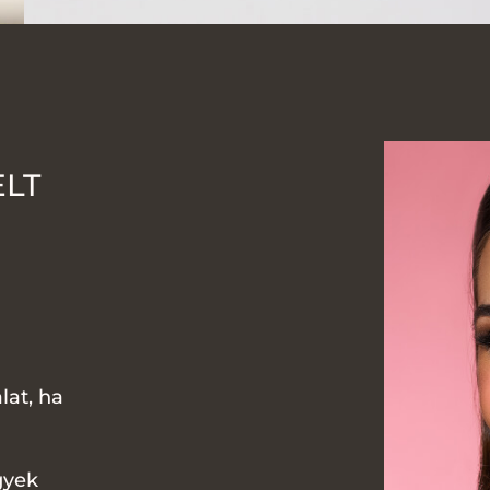
ELT
lat, ha
gyek