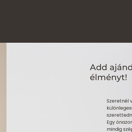
Add aján
élményt!
Szeretnél 
különleges
szeretted
Egy önazo
mindig sz