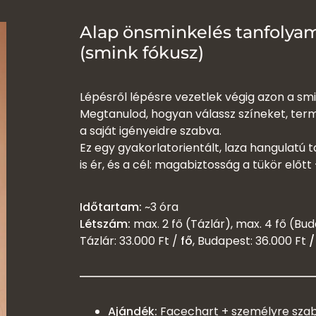
Alap önsminkelés tanfolya
(smink fókusz)
Lépésről lépésre vezetlek végig azon a smin
Megtanulod, hogyan válassz színeket, term
a saját igényeidre szabva.
Ez egy gyakorlatorientált, laza hangulatú 
is ér, és a cél: magabiztosság a tükör előtt
Időtartam:
~3 óra
Létszám:
max. 2 fő (Tázlár), max. 4 fő (Bu
Tázlár: 33.000 Ft /
fő
, Budapest: 36.000 Ft
/
Ajándék:
Facechart + személyre szabo