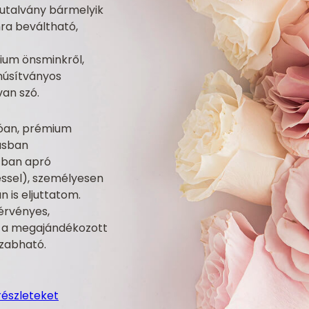
utalvány bármelyik
ra beváltható,
ium önsminkről,
núsítványos
van szó.
lóan, prémium
ásban
zban apró
ssel), személyesen
n is eljuttatom.
érvényes,
n a megajándékozott
szabható.
részleteket