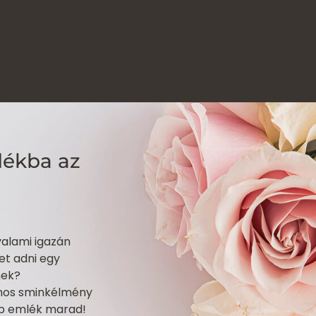
dékba az
valami igazán
et adni egy
nek?
nos sminkélmény
ép emlék marad!