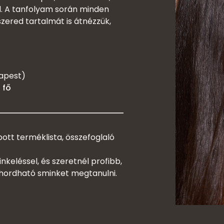
d. A tanfolyam során minden
szered tartalmát is átnézzük,
dapest)
/ fő
tt terméklista, összefoglaló
keléssel, és szeretnél profibb,
 hordható sminket megtanulni.