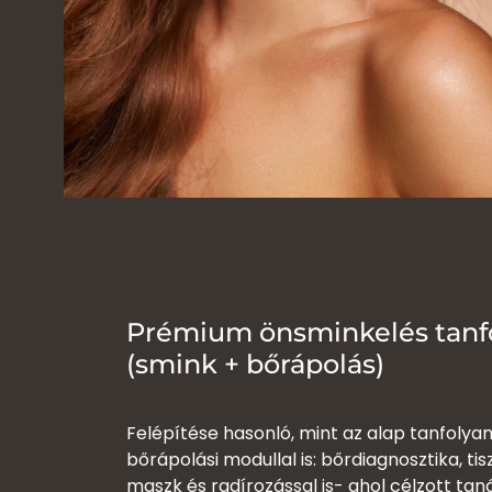
Prémium önsminkelés tanf
(smink + bőrápolás)
Felépítése hasonló, mint az alap tanfolyam
bőrápolási modullal is: bőrdiagnosztika, tisz
maszk és radírozással is- ahol célzott tan