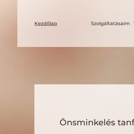
Ugrás
a
tartalomhoz
Kezdőlap
Szolgáltatásaim
Önsminkelés tan