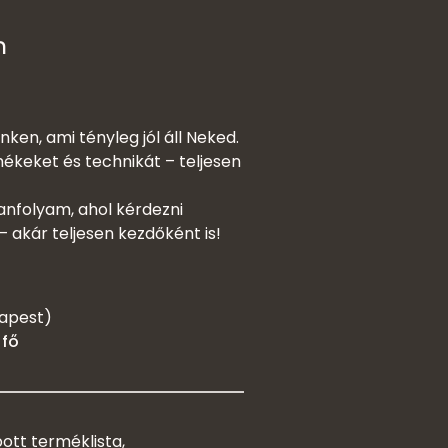
m
ken, ami tényleg jól áll Neked.
ékeket és technikát – teljesen
tanfolyam, ahol kérdezni
 – akár teljesen kezdőként is!
dapest)
 fő
tt terméklista,