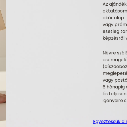
Az ajándék
oktatásom
akár alap
vagy prém
esetleg ta
képzésről 
Névre szó
csomagol
(díszdobo
meglepeté
vagy postá
6 hónapig 
és teljese
igényeire 
Egyeztessük a 