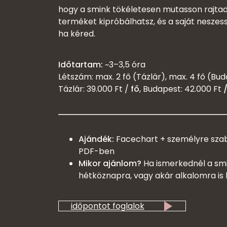
hogy a smink tökéletesen mutasson rajta
terméket kipróbálhatsz, és a saját neszes
ha kéred.
Időtartam:
~3–3,5 óra
Létszám: max. 2 fő (Tázlár), max. 4 fő (Bu
Tázlár: 39.000 Ft /
fő
, Budapest: 42.000 Ft
Ajándék:
Facechart + személyre szabo
PDF-ben
Mikor ajánlom?
Ha ismerkednél a smin
hétköznapra, vagy akár alkalomra is
időpontot foglalok