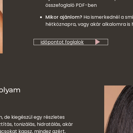
összefoglaló PDF-ben
Mikor ajánlom?
Ha ismerkednél a smin
hétköznapra, vagy akár alkalomra is
időpontot foglalok
olyam
, de kiegészül egy részletes
títás, tonizálás, hidratálás, akár
ácsokat kapsz, mindez azért,