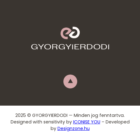
Időpont-
foglalás
2025 © GYORGYIERDODI — Minden jog fenntartva.
Designed with sensitivity by
ICONISE YOU
– Developed
by
Designzone.hu